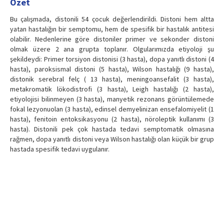
Özet
Bu çalışmada, distonili 54 çocuk değerlendirildi. Distoni hem altta
yatan hastalığın bir semptomu, hem de spesifik bir hastalık antitesi
olabilir. Nedenlerine göre distoniler primer ve sekonder distoni
olmak üzere 2 ana grupta toplanır. Olgularımızda etiyoloji şu
şekildeydi: Primer torsiyon distonisi (3 hasta), dopa yanıtlı distoni (4
hasta), paroksismal distoni (5 hasta), Wilson hastalığı (9 hasta),
distonik serebral felç ( 13 hasta), meningoansefalit (3 hasta),
metakromatik lökodistrofi (3 hasta), Leigh hastalığı (2 hasta),
etiyolojisi bilinmeyen (3 hasta), manyetik rezonans görüntülemede
fokal lezyonuolan (3 hasta), edinsel demyelinizan ensefalomiyelit (1
hasta), fenitoin entoksikasyonu (2 hasta), nöroleptik kullanımı (3
hasta). Distonili pek çok hastada tedavi semptomatik olmasına
rağmen, dopa yanıtlı distoni veya Wilson hastalığı olan küçük bir grup
hastada spesifik tedavi uygulanır.