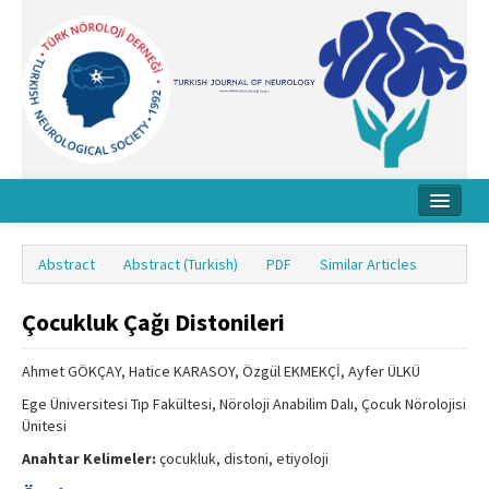
Home
Abstract
Abstract (Turkish)
PDF
Similar Articles
About Journal
Çocukluk Çağı Distonileri
Board
Instructions
Ahmet GÖKÇAY, Hatice KARASOY, Özgül EKMEKÇİ, Ayfer ÜLKÜ
Ege Üniversitesi Tıp Fakültesi, Nöroloji Anabilim Dalı, Çocuk Nörolojisi
Archive
Ünitesi
Contact Us
Anahtar Kelimeler:
çocukluk, distoni, etiyoloji