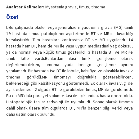
Anahtar Kelimeler:
Myastenia gravis, timus, timoma
Özet
bBu çalışmada oküler veya jeneralize myasthenia gravis (MG) tanılı
19 hastada timus patolojilerini ayırtetmede BT ve MR'ın duyarlılığı
karşılaştırıldı. Tüm hastalara kontrastsız BT ve MR uygulandı. 14
hastada hem BT, hem de MR ile yaşa uygun mediastinal yağ dokusu,
ya da normal veya küçük timus gösterildi. 3 hastada BT ve MR ile
timik kitle vardı.Bunlardan ikisi timik genişleme olarak
değerlendirilirken, timoma yada benign genişleme ayırımı
yapılamadı. Bir hastada ise BT ile lobule, kalsifiye ve olasılıkla invaziv
timoma görüldü.MR timomayı doğrulukla gösterebilirken,
bekleneceği gibi kalsifikasyonu göstermedi. Ek olarak invazivliği de
ayırt edemedi. 2 olguda BT ile görülebilen timus, MR ile görülemedi.
Bu da MR'daki parsiyel volüm etkisi ile açıklandı. 4 hasta opere oldu.
Histopatolojik tanılar radyoloji ile uyumlu idi. Sonuç olarak timoma
dahil olmak üzere tüm olgularda BT, MR'la benzer bilgi verici veya
daha üstün olarak bulundu.