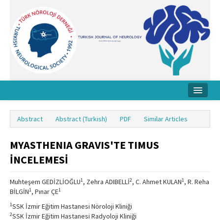
Home
Abstract
Abstract (Turkish)
PDF
Similar Articles
About Journal
MYASTHENIA GRAVIS'TE TIMUS
Board
İNCELEMESİ
Instructions
1
2
1
Muhteşem GEDİZLİOĞLU
, Zehra ADIBELLİ
, C. Ahmet KULAN
, R. Reha
Archive
1
1
BİLGİN
, Pınar ÇE
Contact Us
1
SSK İzmir Eğitim Hastanesi Nöroloji Kliniği
2
SSK İzmir Eğitim Hastanesi Radyoloji Kliniği