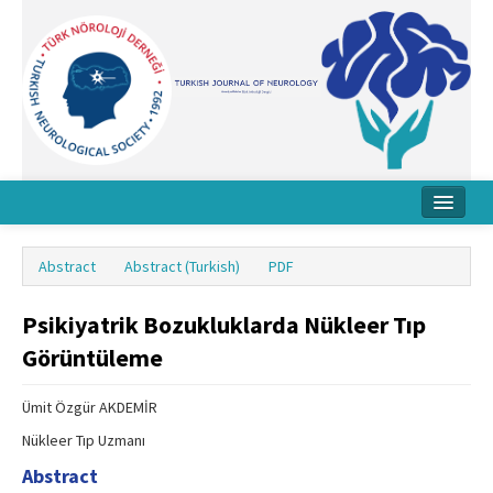
Home
Abstract
Abstract (Turkish)
PDF
About Journal
Psikiyatrik Bozukluklarda Nükleer Tıp
Board
Görüntüleme
Instructions
Ümit Özgür AKDEMİR
Archive
Nükleer Tıp Uzmanı
Contact Us
Abstract