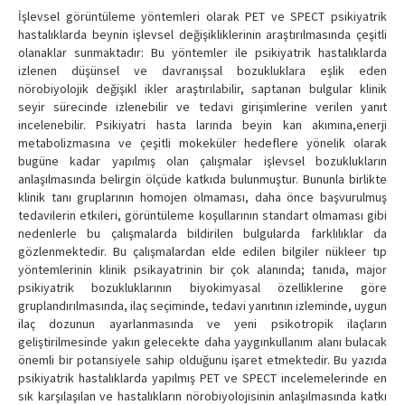
İşlevsel görüntüleme yöntemleri olarak PET ve SPECT psikiyatrik
hastalıklarda beynin işlevsel değişikliklerinin araştırılmasında çeşitli
olanaklar sunmaktadır: Bu yöntemler ile psikiyatrik hastalıklarda
izlenen düşünsel ve davranışsal bozukluklara eşlik eden
nörobiyolojik değişikl ikler araştırılabilir, saptanan bulgular klinik
seyir sürecinde izlenebilir ve tedavi girişimlerine verilen yanıt
incelenebilir. Psikiyatri hasta larında beyin kan akımına,enerji
metabolizmasına ve çeşitli mokeküler hedeflere yönelik olarak
bugüne kadar yapılmış olan çalışmalar işlevsel bozuklukların
anlaşılmasında belirgin ölçüde katkıda bulunmuştur. Bununla birlikte
klinik tanı gruplarının homojen olmaması, daha önce başvurulmuş
tedavilerin etkileri, görüntüleme koşullarının standart olmaması gibi
nedenlerle bu çalışmalarda bildirilen bulgularda farklılıklar da
gözlenmektedir. Bu çalışmalardan elde edilen bilgiler nükleer tıp
yöntemlerinin klinik psikayatrinin bir çok alanında; tanıda, major
psikiyatrik bozukluklarının biyokimyasal özelliklerine göre
gruplandırılmasında, ilaç seçiminde, tedavi yanıtının izleminde, uygun
ilaç dozunun ayarlanmasında ve yeni psikotropik ilaçların
geliştirilmesinde yakın gelecekte daha yaygınkullanım alanı bulacak
önemli bir potansiyele sahip olduğunu işaret etmektedir. Bu yazıda
psikiyatrik hastalıklarda yapılmış PET ve SPECT incelemelerinde en
sık karşılaşılan ve hastalıkların nörobiyolojisinin anlaşılmasında katkı