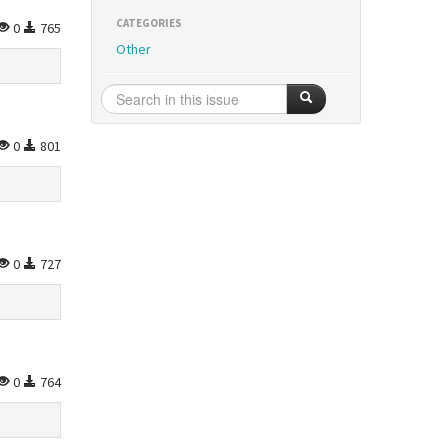
CATEGORIES
0
765
Other
0
801
0
727
0
764