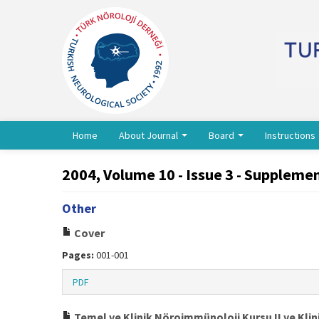
Home
About Journal
Board
Instructions
2004, Volume 10 - Issue 3 - Supplemen
Other
Cover
Pages:
001-001
PDF
Temel ve Klinik Nöroimmünoloji Kursu II ve Kl