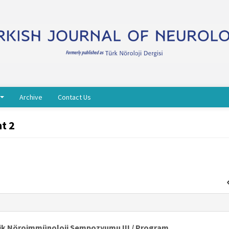
Archive
Contact Us
t 2
inik Nöroimmünoloji Sempozyumu III / Program