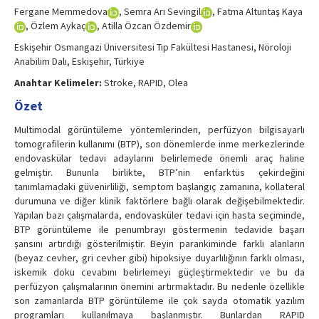
Fergane Memmedova
, Semra Arı Sevingil
, Fatma Altuntaş Kaya
, Özlem Aykaç
, Atilla Özcan Özdemir
Eskişehir Osmangazi Üniversitesi Tıp Fakültesi Hastanesi, Nöroloji
Anabilim Dalı, Eskişehir, Türkiye
Anahtar Kelimeler:
Stroke, RAPID, Olea
Özet
Multimodal görüntüleme yöntemlerinden, perfüzyon bilgisayarlı
tomografilerin kullanımı (BTP), son dönemlerde inme merkezlerinde
endovaskülar tedavi adaylarını belirlemede önemli araç haline
gelmiştir. Bununla birlikte, BTP’nin enfarktüs çekirdeğini
tanımlamadaki güvenirliliği, semptom başlangıç zamanına, kollateral
durumuna ve diğer klinik faktörlere bağlı olarak değişebilmektedir.
Yapılan bazı çalışmalarda, endovasküler tedavi için hasta seçiminde,
BTP görüntüleme ile penumbrayı göstermenin tedavide başarı
şansını artırdığı gösterilmiştir. Beyin parankiminde farklı alanların
(beyaz cevher, gri cevher gibi) hipoksiye duyarlılığının farklı olması,
iskemik doku cevabını belirlemeyi güçleştirmektedir ve bu da
perfüzyon çalışmalarının önemini artırmaktadır. Bu nedenle özellikle
son zamanlarda BTP görüntüleme ile çok sayda otomatik yazılım
programları kullanılmaya başlanmıştır. Bunlardan RAPID