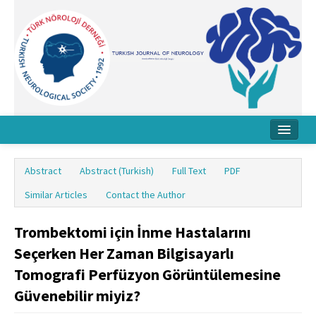
Home
Abstract
Abstract (Turkish)
Full Text
PDF
About Journal
Similar Articles
Contact the Author
Board
Trombektomi için İnme Hastalarını
Instructions
Seçerken Her Zaman Bilgisayarlı
Archive
Tomografi Perfüzyon Görüntülemesine
Güvenebilir miyiz?
Contact Us