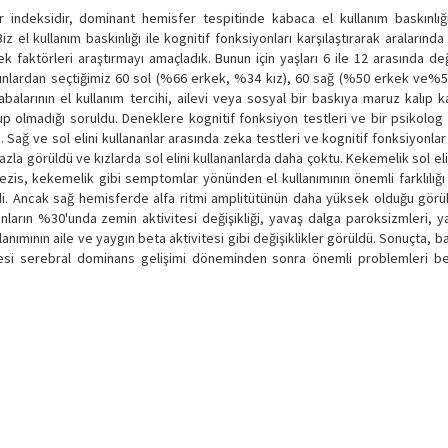
r indeksidir, dominant hemisfer tespitinde kabaca el kullanım baskınlığı
z el kullanım baskınlığı ile kognitif fonksiyonları karşılaştırarak aralarınd
ecek faktörleri araştırmayı amaçladık. Bunun için yaşları 6 ile 12 arasında d
Bunlardan seçtiğimiz 60 sol (%66 erkek, %34 kız), 60 sağ (%50 erkek ve%50
alarının el kullanım tercihi, ailevi veya sosyal bir baskıya maruz kalıp k
 olmadığı soruldu. Deneklere kognitif fonksiyon testleri ve bir psikolog 
dı. Sağ ve sol elini kullananlar arasında zeka testleri ve kognitif fonksiyonl
azla görüldü ve kızlarda sol elini kullananlarda daha çoktu. Kekemelik sol eli
ezis, kekemelik gibi semptomlar yönünden el kullanımının önemli farklılığ
emedi. Ancak sağ hemisferde alfa ritmi amplitütünün daha yüksek olduğu gör
i olanların %30'unda zemin aktivitesi değişikliği, yavaş dalga paroksizmleri, 
llanımının aile ve yaygın beta aktivitesi gibi değişiklikler görüldü. Sonuçta, ba
enmesi serebral dominans gelişimi döneminden sonra önemli problemleri b