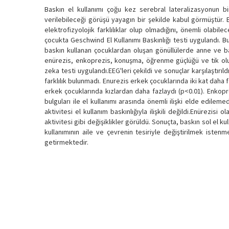
Baskın el kullanımı çoğu kez serebral lateralizasyonun bi
verilebileceği görüşü yayagın bir şekilde kabul görmüştür. Bi
elektrofizyolojik farklılıklar olup olmadığını, önemli olabil
çocukta Geschwind El Kullanımı Baskınlığı testi uygulandı. 
baskın kullanan çocuklardan oluşan gönüllülerde anne ve bab
enürezis, enkoprezis, konuşma, öğrenme güçlüğü ve tik olup
zeka testi uygulandı.EEG'leri çekildi ve sonuçlar karşılaştırıl
farklılık bulunmadı. Enurezis erkek çocuklarında iki kat daha f
erkek çocuklarında kızlardan daha fazlaydı (p<0.01). Enkopr
bulguları ile el kullanımı arasında önemli ilişki elde edil
aktivitesi el kullanım baskınlığıyla ilişkili değildi.Enürezis
aktivitesi gibi değişiklikler görüldü. Sonuçta, baskın sol el ku
kullanımının aile ve çevrenin tesiriyle değiştirilmek ist
getirmektedir.