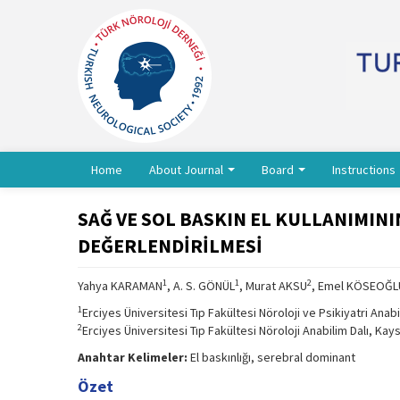
Home
About Journal
Board
Instructions
SAĞ VE SOL BASKIN EL KULLANIMI
DEĞERLENDİRİLMESİ
1
1
2
Yahya KARAMAN
, A. S. GÖNÜL
, Murat AKSU
, Emel KÖSEOĞL
1
Erciyes Üniversitesi Tıp Fakültesi Nöroloji ve Psikiyatri Anabi
2
Erciyes Üniversitesi Tıp Fakültesi Nöroloji Anabilim Dalı, Kay
Anahtar Kelimeler:
El baskınlığı, serebral dominant
Özet