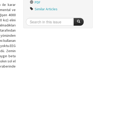
PDF
 ile karar
Similar Articles
a mental ve
eğişen 4000
 kız) elini
almadıkları
tarafından
ar yönünden
ni kullanan
ı yoktu.EEG
üldü. Zemin
yaygın beta
skın sol el
eraberinde