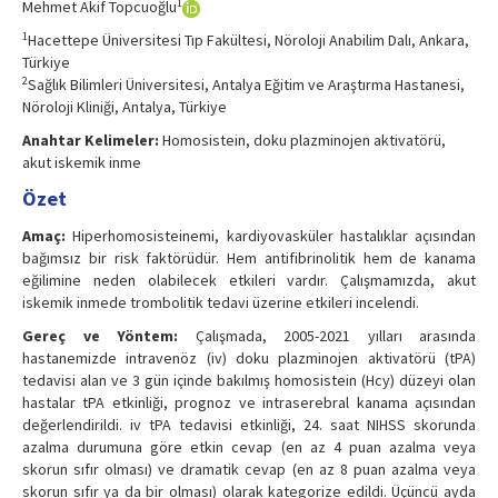
1
Mehmet Akif Topcuoğlu
1
Hacettepe Üniversitesi Tıp Fakültesi, Nöroloji Anabilim Dalı, Ankara,
Türkiye
2
Sağlık Bilimleri Üniversitesi, Antalya Eğitim ve Araştırma Hastanesi,
Nöroloji Kliniği, Antalya, Türkiye
Anahtar Kelimeler:
Homosistein, doku plazminojen aktivatörü,
akut iskemik inme
Özet
Amaç:
Hiperhomosisteinemi, kardiyovasküler hastalıklar açısından
bağımsız bir risk faktörüdür. Hem antifibrinolitik hem de kanama
eğilimine neden olabilecek etkileri vardır. Çalışmamızda, akut
iskemik inmede trombolitik tedavi üzerine etkileri incelendi.
Gereç ve Yöntem:
Çalışmada, 2005-2021 yılları arasında
hastanemizde intravenöz (iv) doku plazminojen aktivatörü (tPA)
tedavisi alan ve 3 gün içinde bakılmış homosistein (Hcy) düzeyi olan
hastalar tPA etkinliği, prognoz ve intraserebral kanama açısından
değerlendirildi. iv tPA tedavisi etkinliği, 24. saat NIHSS skorunda
azalma durumuna göre etkin cevap (en az 4 puan azalma veya
skorun sıfır olması) ve dramatik cevap (en az 8 puan azalma veya
skorun sıfır ya da bir olması) olarak kategorize edildi. Üçüncü ayda