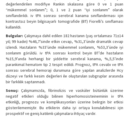
değerlendirilen modifiye Rankin skalasına göre 0 ve 1 puan
“mükemmel sonlanım”; 0, 1 ve 2 puan “iyi sonlanım” olarak
sınıflandırıldı. iv tPA sonrası serebral kanama sınıflandırması için
kontrastsız beyin bilgisayarlı tomografide (BT) Fiorelli’s sınıflaması
kullanıldı.
Bulgular:
Çalışmaya dahil edilen 182 hastanın (yaş ortalaması 71±14
yıl; 99 kadın) %46,7’sinde etkin cevap, %31,3’ünde dramatik cevap
izlendi. Hastaların %33’ünde mükemmel sonlanım, %53,3’ünde iyi
sonlanım görüldü. iv tPA sonrası kontrol beyin BT’de hastaların
%15,9’unda herhangi bir şiddette serebral kanama, %,5,5’inde
parankimal hematom tip 2 tespit edildi. Prognoz, tPA cevabı ve tPA
sonrası serebral hemoraji durumuna göre yapılan analizlerde Hcy
düzeyi ve farklı kesim değerleri ile oluşturulan subgruplar arasında
bir farklılık saptanmadı.
Sonuç:
Çalışmamızda, fibrinolizis ve vasküler bütünlük üzerine
negatif etkileri olduğu bilinen hiperhomosisteineminin iv tPA
etkinliği, prognozu ve komplikasyonları üzerine belirgin bir etkisi
gösterilememiştir. Bu etkilerin daha iyi ortaya konulabilmesi için
prospektif ve geniş katılımlı çalışmalara ihtiyaç vardır.