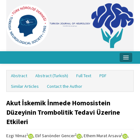
Home
Abstract
Abstract (Turkish)
Full Text
PDF
About Journal
Similar Articles
Contact the Author
Board
Akut İskemik İnmede Homosistein
Instructions
Düzeyinin Trombolitik Tedavi Üzerine
Archive
Etkileri
Contact Us
1
2
1
Ezgi Yılmaz
, Elıf Sarıönder Gencer
, Ethem Murat Arsava
,